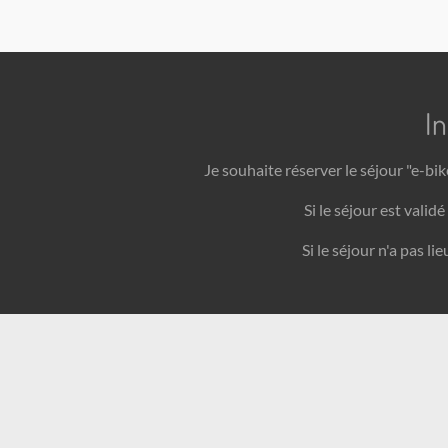
I
Je souhaite réserver le séjour "e-bi
Si le séjour est val
Si le séjour n'a pas l