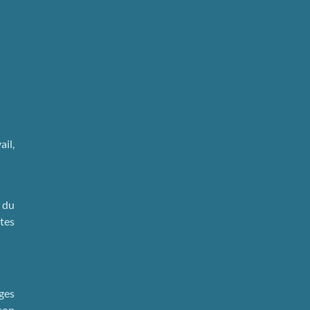
ail,
 du
ntes
ges
son