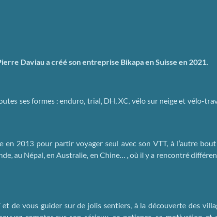
ierre Daviau a créé son entreprise Bikapa en Suisse en 2021.
tes ses formes : enduro, trial, DH, XC, vélo sur neige et vélo-trav
re en 2013 pour partir voyager seul avec son VTT, à l’autre bout
e, au Népal, en Australie, en Chine… , où il y a rencontré différe
t de vous guider sur de jolis sentiers, à la découverte des villa
pouvez compter sur son sérieux, sa patience, sa motivation et 