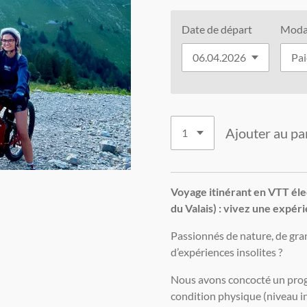
Date de départ
Modal
Ajouter au pa
Voyage itinérant en VTT éle
du Valais) : vivez une expér
Passionnés de nature, de gran
d’expériences insolites ?
Nous avons concocté un prog
condition physique (niveau i