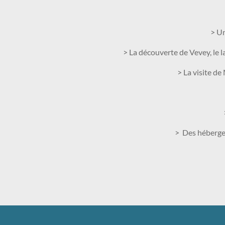
> Un
> La découverte de Vevey, le 
> La visite d
> Des hébergem