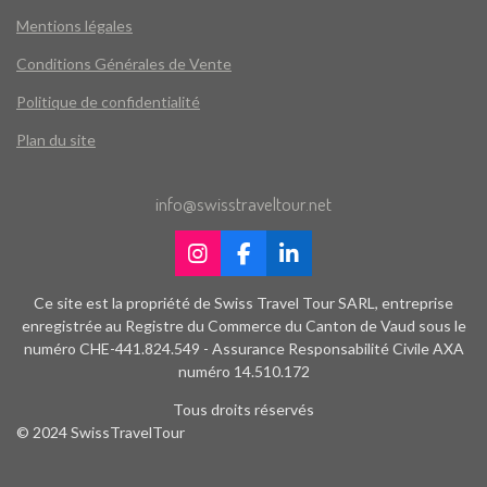
Mentions légales
Conditions Générales de Vente
Politique de confidentialité
Plan du site
info@swisstraveltour.net
I
F
L
n
a
i
s
c
n
Ce site est la propriété de Swiss Travel Tour SARL, entreprise
t
e
k
enregistrée au Registre du Commerce du Canton de Vaud sous le
a
b
e
numéro CHE-441.824.549 - Assurance Responsabilité Civile AXA
g
o
d
numéro 14.510.172
r
o
I
a
k
n
Tous droits réservés
m
© 2024 SwissTravelTour