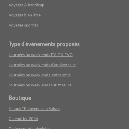
Voyages & handicap
Voyages bien-être
Voyages sportifs
Type d'évènements proposés
Journées ou week-ends EVJF & EVG
Journées ou week-ends d'anniversaire
Journées ou week-ends entre amis
Journées ou week-ends sur-mesure
Boutique
E-book "Bienvenue en Suisse
Calendrier 2026
Tableau photo plexiglas