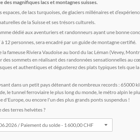
e des magnifiques lacs et montagnes suisses.
espaces, de lacs turquoises, de glaciers millénaires et d’expérience
aturelles de la Suisse et ses trésors culturels.
mme dédié aux aventuriers et randonneurs ayant une bonne cond
 à 12 personnes, sera encadré par un guide de montagne certifié.
e la fameuse Riviera Vaudoise au bord du lac Léman (Vevey, Montr
er des sommets en réalisant des randonnées sensationnelles au cœu
esques et authentiques et dégusterez des plats typiques tels que la
ysant dans un petit pays détenant de nombreux records : 65000 k
de, le tunnel ferroviaire le plus long du monde, le métro alpin le p
aide d'Europe, ou encore l'un des plus grands ponts suspendus !
e des terres helvètes ?