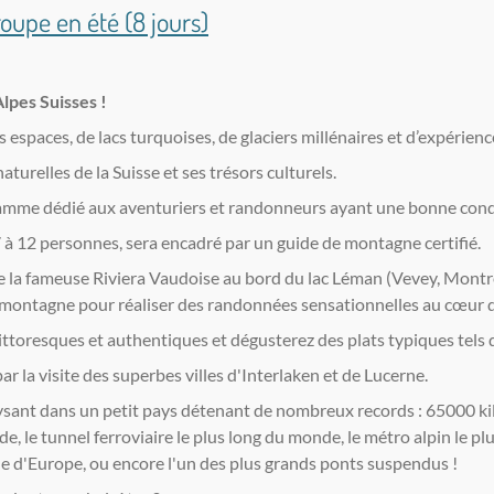
oupe en été (8 jours)
lpes Suisses !
espaces, de lacs turquoises, de glaciers millénaires et d’expérience
aturelles de la Suisse et ses trésors culturels.
mme dédié aux aventuriers et randonneurs ayant une bonne cond
 à 12 personnes, sera encadré par un guide de montagne certifié.
e la fameuse Riviera Vaudoise au bord du lac Léman (Vevey, Montr
 montagne pour réaliser des randonnées sensationnelles au cœur de
ittoresques et authentiques et dégusterez des plats typiques tels 
r la visite des superbes villes d'Interlaken et de Lucerne.
ysant dans un petit pays détenant de nombreux records : 65000 k
de, le tunnel ferroviaire le plus long du monde, le métro alpin le p
aide d'Europe, ou encore l'un des plus grands ponts suspendus !